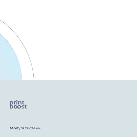
Продукція
Склад
Konica-Minolta
Модулі системи