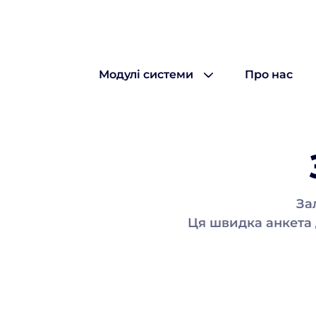
Модулі системи
Про нас
Всі можливості
Замовлення
За
Клієнти
Ця швидка анкета
Таск-менеджер
Сайт-магазин
Розрахунки