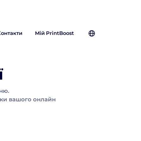
Контакти
Мій PrintBoost
UK
ї
EN
PL
ню.
ки вашого онлайн 
RU